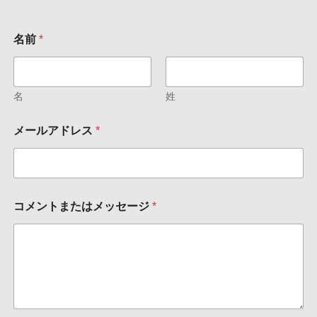
名前
*
名
姓
メ
メールアドレス
*
ー
ル
ア
ド
レ
ス
コメントまたはメッセージ
*
*
名
前