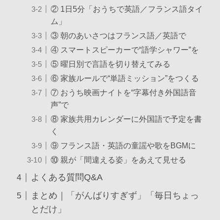
② 1日5分「おうちで英語／フランス語タイ
ム」
③ 朝のあいさつはフランス語／英語で
④ スマートスピーカーで“語学シャワー”を
⑤ 曜日別で言語を切り替えてみる
⑥ 家族ルールで“単語ミッション”をつくる
⑦ おうち映画ナイトを“字幕付き外国語音
声”で
⑧ 家族共用カレンダーに外国語で予定を書
く
⑨ フランス語・英語の童謡や歌をBGMに
⑩ 親が「間違える姿」をあえて見せる
よくある質問Q&A
まとめ｜「がんばりすぎず」「毎日ちょっ
とだけ」