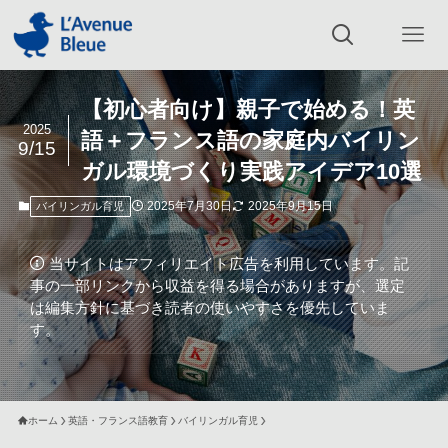
【初心者向け】親子で始める！英
2025
語＋フランス語の家庭内バイリン
9/15
ガル環境づくり実践アイデア10選
2025年7月30日
2025年9月15日
バイリンガル育児
当サイトはアフィリエイト広告を利用しています。記
事の一部リンクから収益を得る場合がありますが、選定
は編集方針に基づき読者の使いやすさを優先していま
す。
ホーム
英語・フランス語教育
バイリンガル育児