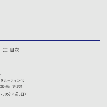
目次
る
」をルーティン化
似問題」で復習
〜30分×週5日）