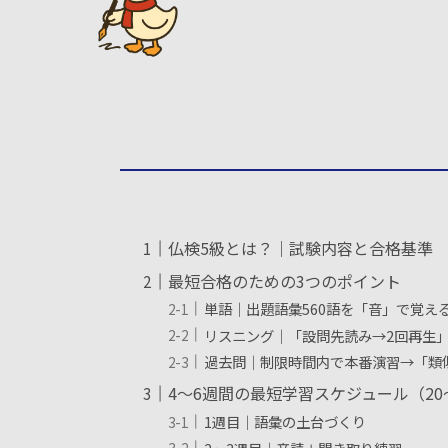
仏検5級とは？｜試験内容と合格基準
最短合格のための3つのポイント
単語｜出題語彙560語を「音」で覚え
リスニング｜「設問先読み→2回再生
過去問｜制限時間内で本番演習→「類
4〜6週間の最短学習スケジュール（20
1週目｜語彙の土台づくり