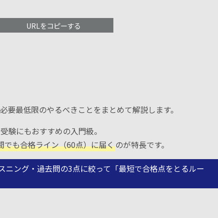
URLをコピーする
」
と必要最低限のやるべきことをまとめて解説します。
の受験にもおすすめの入門級。
間でも合格ライン（60点）に届く
のが特長です。
スニング・過去問の3点に絞って「最短で合格点をとるルー