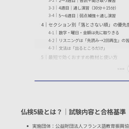
2〜3週目｜音読＋聞き取り練習
4週目｜通し演習（30分＋15分）
5〜6週目｜弱点補強＋通し演習
セクション別「落とさない順」の優先
数字・曜日・金額は先に取りきる
リスニングは「先読み→2回再生」の
文法は「出るところだけ」
最短で効くおすすめ教材と使い方
仏検5級とは？｜試験内容と合格基準
実施団体：公益財団法人フランス語教育振興協会