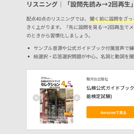
リスニング｜「設問先読み→2回再生
配点40点のリスニングでは、
聞く前に設問をざっ
きく上がります。「先に設問を見る→2回再生で
のときから習慣化しましょう。
サンプル音源や公式ガイドブック付属音声で練
絵選択・応答選択問題が中心。名詞と動詞を聞
駿河台出版社
仏検公式ガイドブックセ
能検定試験)
Amazonで見る