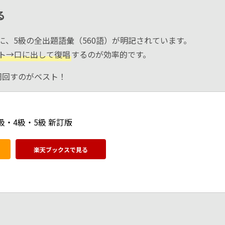
る
』に、5級の全出題語彙（560語）が明記されています。
ト→口に出して復唱
するのが効率的です。
2周回すのがベスト！
・4級・5級 新訂版
楽天ブックスで見る