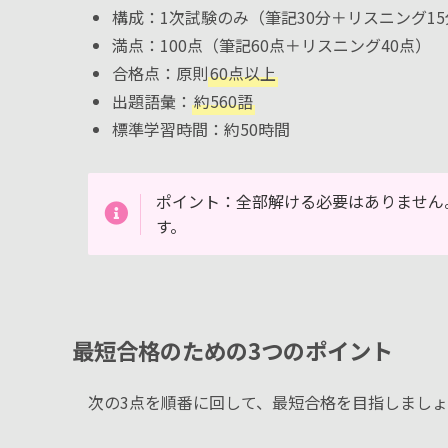
構成：1次試験のみ（筆記30分＋リスニング15
満点：100点（筆記60点＋リスニング40点）
合格点：原則
60点以上
出題語彙：
約560語
標準学習時間：約50時間
ポイント：全部解ける必要はありません
す。
最短合格のための3つのポイント
次の3点を順番に回して、最短合格を目指しまし