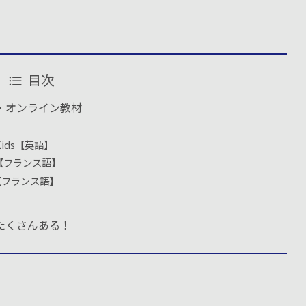
目次
・オンライン教材
】
sh Kids【英語】
… Oli【フランス語】
çais【フランス語】
たくさんある！