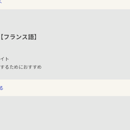
く
çais【フランス語】
イト
するためにおすすめ
る