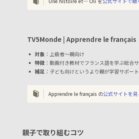
Une histoire et… Oli を
公式サイトで聴
TV5Monde | Apprendre le fran
対象
：上級者〜親向け
特徴
：動画付き教材でフランス語を学ぶ総合サ
補足
：子ども向けというより親が学習サポート
Apprendre le français の
公式サイトを見
親子で取り組むコツ