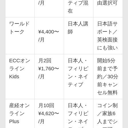
/月
ティブ混
由選択可
在
ワールド
日本人講
日本語サ
トーク
¥4,400〜
師
ポート／
/月
英検面接
にも強い
ECCオン
月2回
日本人・
開始5分
ライン
¥1,760〜
フィリピ
前まで予
Kids
/月
ン・ネイ
約／30分
ティブ
前キャン
セル無料
産経オン
月10回
日本人・
コイン制
ライン
¥4,620〜
フィリピ
／家族6
Plus
/月
ン・ネイ
人までシ