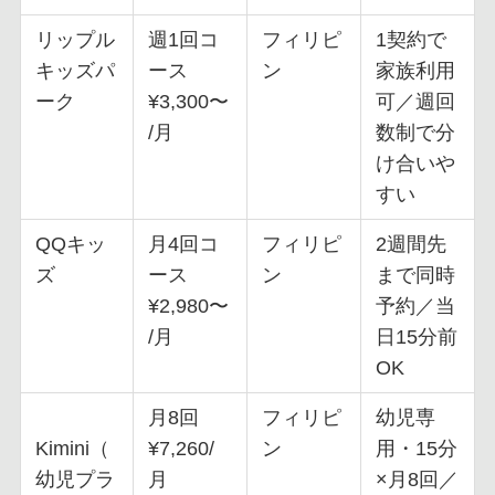
リップル
週1回コ
フィリピ
1契約で
キッズパ
ース
ン
家族利用
ーク
¥3,300〜
可／週回
/月
数制で分
け合いや
すい
QQキッ
月4回コ
フィリピ
2週間先
ズ
ース
ン
まで同時
¥2,980〜
予約／当
/月
日15分前
OK
月8回
フィリピ
幼児専
Kimini（
¥7,260/
ン
用・15分
幼児プラ
月
×月8回／