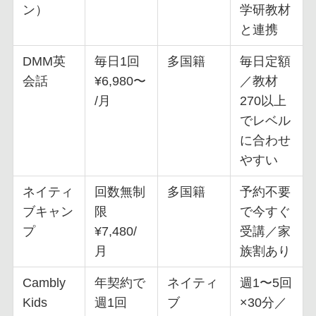
ン）
学研教材
と連携
DMM英
毎日1回
多国籍
毎日定額
会話
¥6,980〜
／教材
/月
270以上
でレベル
に合わせ
やすい
ネイティ
回数無制
多国籍
予約不要
ブキャン
限
で今すぐ
プ
¥7,480/
受講／家
月
族割あり
Cambly
年契約で
ネイティ
週1〜5回
Kids
週1回
ブ
×30分／