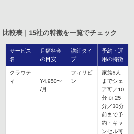
比較表｜15社の特徴を一覧でチェック
サービス
月額料金
講師タイ
予約・運
名
の目安
プ
用の特徴
クラウテ
フィリピ
家族6人
ィ
¥4,950〜
ン
までシェ
/月
ア可／10
分 or 25
分／30分
前まで予
約・キャ
ンセル可