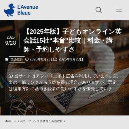
【2025年版】子どもオンライン英
2025
会話15社“本音”比較｜料金・講
9/28
師・予約しやすさ
2025年8月28日
2025年9月28日
英語教育
当サイトはアフィリエイト広告を利用しています。記
事の一部リンクから収益を得る場合がありますが、選定
は編集方針に基づき読者の使いやすさを優先していま
す。
ホーム
英語・フランス語教育
英語教育