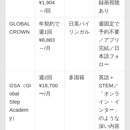
¥1,904
録画視聴
～/回
あり
GLOBAL
年契約で
日英バイ
週固定で
CROWN
週1回
リンガル
予約不要
¥8,883
／アプリ
～/月
完結／日
本語フォ
ロー
週2回
多国籍
英語＋
GSA（Gl
¥18,700
STEM／
obal
〜/月
「オンラ
Step
イン・イ
Academ
ンター」
y）
のような
深い内容