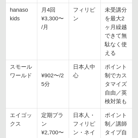
hanaso
月4回
フィリピ
未受講分
kids
¥3,300〜
ン
を最大2
/月
ヶ月繰越
できて無
駄なく使
える
スモール
日本人中
ポイント
ワールド
¥902〜/2
心
制でカス
5分
タマイズ
自由／英
検対策も
エイゴッ
定期プラ
日本人・
ポイント
クス
ン
フィリピ
制／講師
¥2,700〜
ン・ネイ
タイプ自