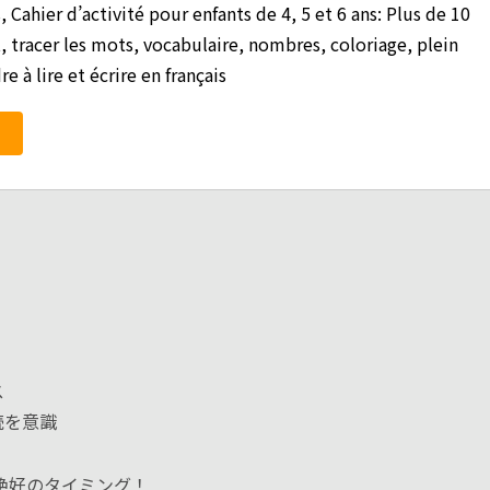
, Cahier d’activité pour enfants de 4, 5 et 6 ans: Plus de 10
, tracer les mots, vocabulaire, nombres, coloriage, plein 
 à lire et écrire en français
ス
続を意識
絶好のタイミング！