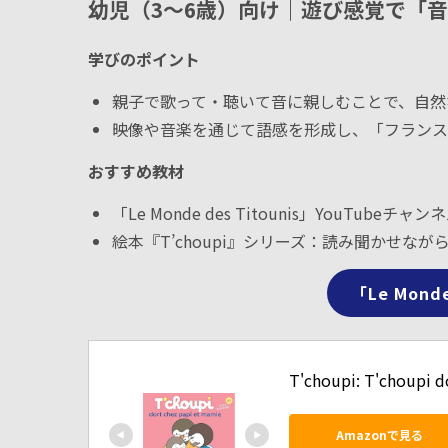
幼児（3〜6歳）向け｜遊び感覚で「
学びのポイント
親子で歌って・聴いて音に親しむことで、自然
映像や音楽を通じて語感を形成し、「フランス
おすすめ教材
「Le Monde des Titounis」YouTu
絵本『T’choupi』シリーズ：読み聞かせなが
「Le Mond
T'choupi: T'choupi d
Amazonで見る