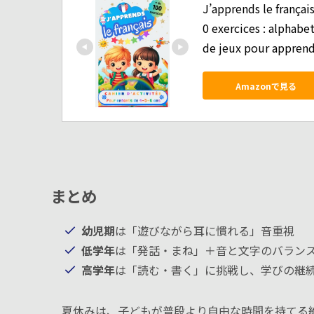
J’apprends le français
0 exercices : alphabet
de jeux pour apprendre
Amazonで見る
まとめ
幼児期
は「遊びながら耳に慣れる」音重視
低学年
は「発話・まね」＋音と文字のバラン
高学年
は「読む・書く」に挑戦し、学びの継
夏休みは、子どもが普段より自由な時間を持てる