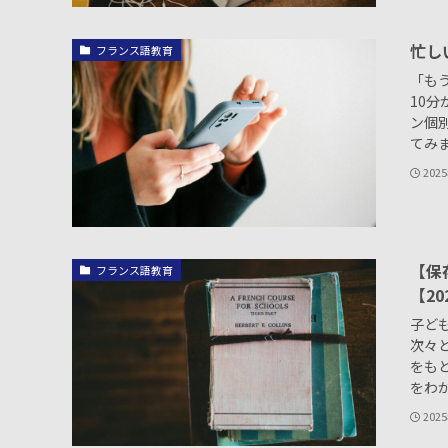
忙し
フランス語教育
「も
10
ン個
てみま
202
【保
フランス語教育
【20
子ど
次々
をも
をわか
202