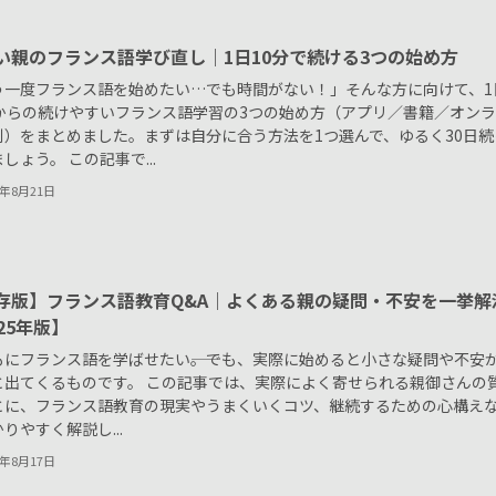
い親のフランス語学び直し｜1日10分で続ける3つの始め方
う一度フランス語を始めたい…でも時間がない！」そんな方に向けて、1
分からの続けやすいフランス語学習の3つの始め方（アプリ／書籍／オン
別）をまとめました。まずは自分に合う方法を1つ選んで、ゆるく30日続
しょう。 この記事で...
5年8月21日
存版】フランス語教育Q&A｜よくある親の疑問・不安を一挙解
25年版】
もにフランス語を学ばせたい――。でも、実際に始めると小さな疑問や不安
と出てくるものです。 この記事では、実際によく寄せられる親御さんの
とに、フランス語教育の現実やうまくいくコツ、継続するための心構え
りやすく解説し...
5年8月17日