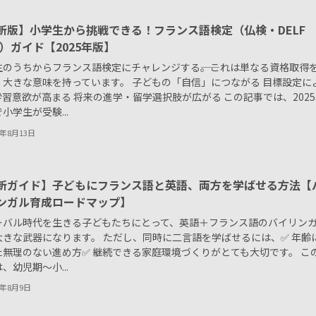
新版】小学生から挑戦できる！フランス語検定（仏検・DELF
m）ガイド【2025年版】
生のうちからフランス語検定にチャレンジする――。これは単なる資格取得
、大きな意味を持っています。 子どもの「自信」につながる 目標設定に
習意欲が高まる 将来の進学・留学選択肢が広がる この記事では、2025
小学生が受験...
5年8月13日
新ガイド】子どもにフランス語と英語、両方を学ばせる方法【
ンガル育成ロードマップ】
ーバル時代を生きる子どもたちにとって、英語＋フランス語のバイリン
大きな武器になります。 ただし、同時に二言語を学ばせるには、✅ 年齢
た無理のない進め方✅ 継続できる家庭環境づくりがとても大切です。 こ
、幼児期〜小...
5年8月9日