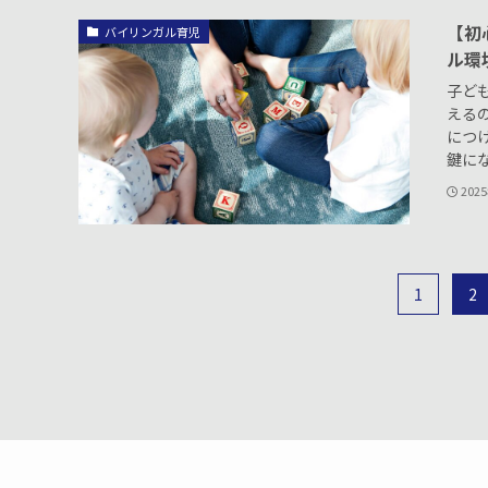
【初
バイリンガル育児
ル環
子ど
える
につ
鍵にな
202
1
2