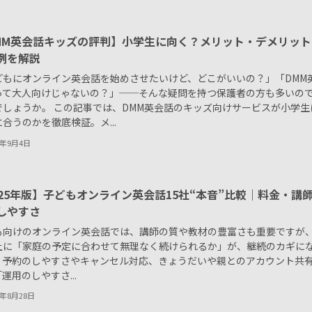
MM英会話キッズの評判】小学生に向く？メリット・デメリット
例を解説
どもにオンライン英会話を始めさせたいけど、どこがいいの？」「DMM
って大人向けじゃないの？」──そんな疑問を持つ保護者の方も多いの
でしょうか。 この記事では、DMM英会話のキッズ向けサービスが小学生
合うのかを徹底検証。メ...
5年9月4日
025年版】子どもオンライン英会話15社“本音”比較｜料金・講
しやすさ
も向けのオンライン英会話では、講師の質や教材の豊富さも重要ですが
上に「家庭の予定に合わせて無理なく続けられるか」が、継続のカギに
。予約のしやすさやキャンセル対応、きょうだいや親とのアカウント共
運用のしやすさ...
5年8月28日