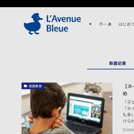
ホーム
はじめ
新着記事
【ネ
英語教育
め
「子
「ネ
も多
けられ
202