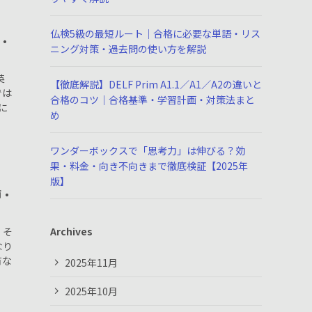
仏検5級の最短ルート｜合格に必要な単語・リス
・
ニング対策・過去問の使い方を解説
英
【徹底解説】DELF Prim A1.1／A1／A2の違いと
では
合格のコツ｜合格基準・学習計画・対策法まと
に
め
ワンダーボックスで「思考力」は伸びる？効
果・料金・向き不向きまで徹底検証【2025年
版】
師・
Archives
、そ
なり
有な
2025年11月
2025年10月