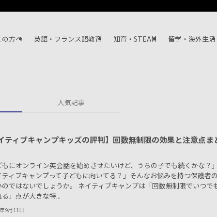
ての方へ
英語・フランス語教育
知育・STEAM
留学・海外生活
人気記事
イティブキャンプキッズの評判】回数無制限の効果と注意点ま
どもにオンライン英会話を始めさせたいけど、うちの子でも続くかな？
イティブキャンプって子どもに向いてる？」そんなお悩みを持つ保護者
いのではないでしょうか。 ネイティブキャンプは「回数無制限でいつで
る」点が大きな特...
5年9月11日