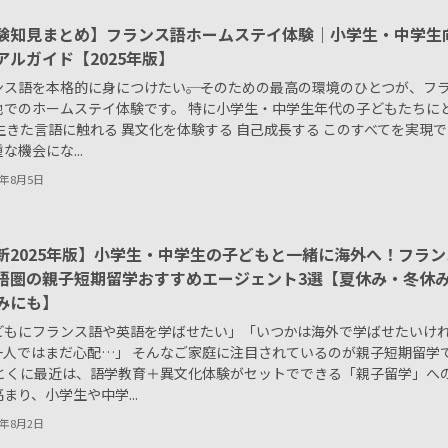
験知見まとめ】フランス語ホームステイ体験｜小学生・中学生
アルガイド【2025年版】
ンス語を本格的に身につけたい――。そのための最高の環境のひとつが、フ
地でのホームステイ体験です。 特に小学生・中学生年代の子どもたちに
生きた言語に触れる 異文化を体験する 自己成長する このすべてを実現で
な機会にな...
5年8月5日
新2025年版】小学生・中学生の子どもと一緒に海外へ！フラン
語圏の親子短期留学おすすめエージェント3選【夏休み・冬休
みにも】
どもにフランス語や英語を学ばせたい」「いつかは海外で学ばせたいけ
一人ではまだ心配…」 そんなご家庭に注目されているのが親子短期留学
 とくに最近は、語学教育＋異文化体験がセットでできる「親子留学」へ
まり、小学生や中学...
5年8月2日