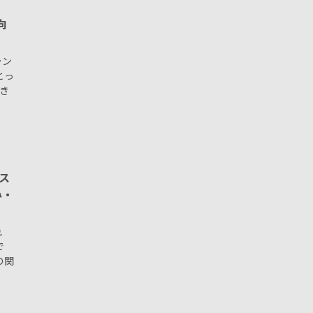
向
ラン
とっ
き
ス
み・
れ
で
の関