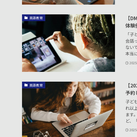
【D
英語教育
体験
「子
会話
ない
本当に
202
【2
英語教育
予約
子ど
れ以
ます
ど、「
202