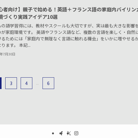
心者向け】親子で始める！英語＋フランス語の家庭内バイリン
境づくり実践アイデア10選
もの語学習得には、教材やスクールも大切ですが、実は最も大きな影響
のが家庭環境です。 英語やフランス語など、複数の言語を楽しく・自然
けるためには「家庭内で無理なく言語に触れる機会」をいかに増やせる
ります。 本記...
5年7月30日
3
4
...
6