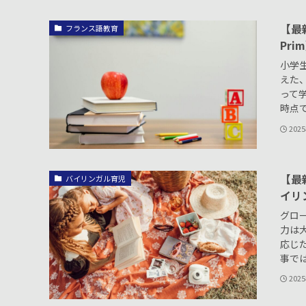
【最
フランス語教育
Pri
小学
えた
って学
時点で
202
【最
バイリンガル育児
イリ
グロ
力は
応じ
事では
202