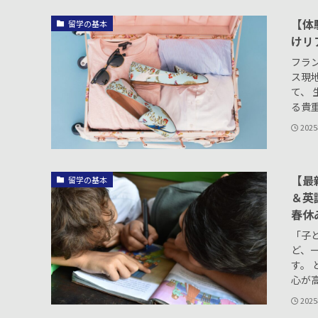
【体
留学の基本
けリ
フラ
ス現
て、 
る貴重
202
【最
留学の基本
＆英
春休
「子
ど、
す。
心が高
202