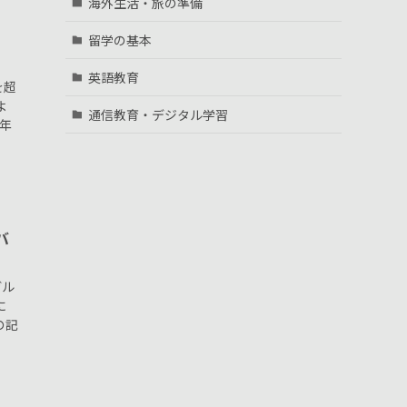
海外生活・旅の準備
留学の基本
英語教育
を超
よ
通信教育・デジタル学習
年
バ
ガル
に
の記